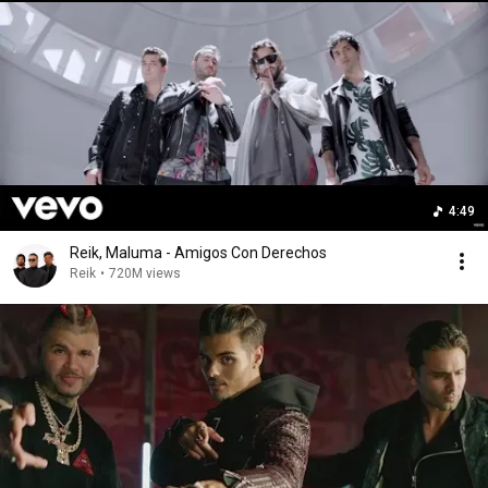
4:49
Reik, Maluma - Amigos Con Derechos
Reik
•
720M views