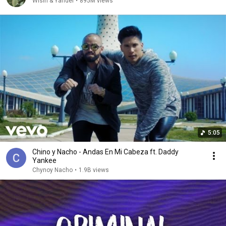
Wisin & Yandel
•
895M views
5:05
Chino y Nacho - Andas En Mi Cabeza ft. Daddy
Yankee
Chynoy Nacho
•
1.9B views