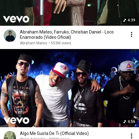
4:39
Abraham Mateo, Farruko, Christian Daniel - Loco
Enamorado (Video Oficial)
Abraham Mateo
•
553M views
4:56
Algo Me Gusta De Ti (Official Video)