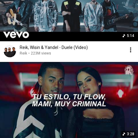
5:14
Reik, Wisin & Yandel - Duele (Video)
Reik
•
223M views
3:28