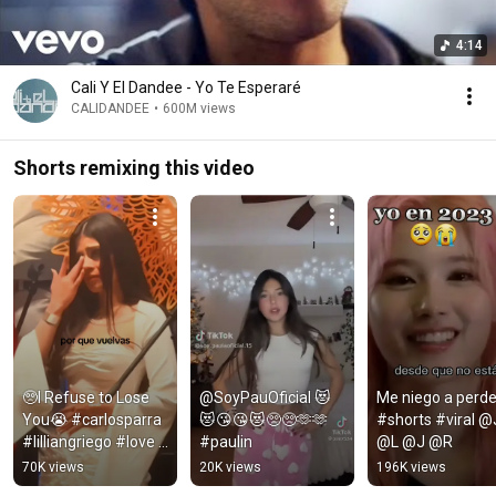
4:14
Cali Y El Dandee - Yo Te Esperaré
CALIDANDEE
•
600M views
Shorts remixing this video
🥺I Refuse to Lose 
@SoyPauOficial 😻
Me niego a perder
You😭 #carlosparra 
😻😘😘😻🥺🥺🫶🫶 
#shorts #viral @J
#lilliangriego #love 
#paulin
@L @J @R
#fypシ #foryou 
70K views
20K views
196K views
#viralshorts #viral 