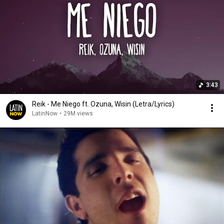
3:43
Reik - Me Niego ft. Ozuna, Wisin (Letra/Lyrics)
LatinNow
•
29M views