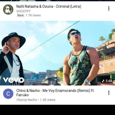
Natti Natasha & Ozuna - Criminal (Letra)
GHOSTIFY
New
1.7K views
5:49
Chino & Nacho - Me Voy Enamorando (Remix) ft.
Farruko
Chynoy Nacho
•
1.3B views