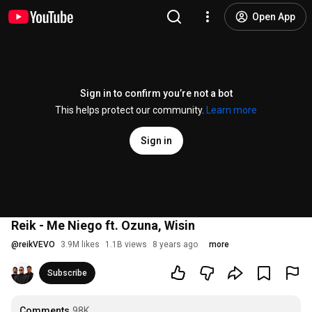
Open App
Sign in to confirm you’re not a bot
This helps protect our community.
Learn more
Sign in
Reik - Me Niego ft. Ozuna, Wisin
@
reikVEVO
3.9M likes
1.1B views
8 years ago
more
Subscribe
Comments
98K